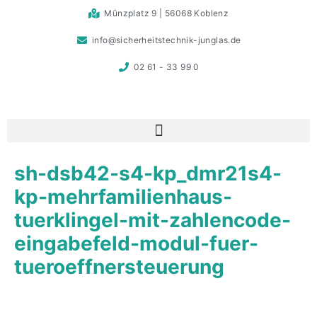
Münzplatz 9 | 56068 Koblenz
info@sicherheitstechnik-junglas.de
02 61 - 33 99 0
sh-dsb42-s4-kp_dmr21s4-
kp-mehrfamilienhaus-
tuerklingel-mit-zahlencode-
eingabefeld-modul-fuer-
tueroeffnersteuerung