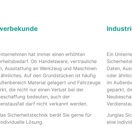
werbekunde
Industr
Unternehmen hat immer einen erhöhten
Ein Untern
erheitsbedarf. Ob Handelsware, vertrauliche
Sicherheits
n, Ausstattung an Werkzeug und Maschinen
Daten, Aus
 ähnliches. Auf den Grundstücken ist häufig
oder ähnlic
ußenbereich Material gelagert und Fahrzeuge
im Außenbe
kt, die nicht nur einen Verlust bei der
geparkt, di
eschaffung bedeuten, auch der
Neubeschaf
ienstausfall darf nicht verkannt werden.
Verdienstau
as Sicherheitstechnik berät Sie gerne für
Junglas Sic
individuelle Lösung.
eine indivi