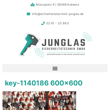
Münzplatz 9 | 56068 Koblenz
info@sicherheitstechnik-junglas.de
02 61 - 33 99 0
key-1140186 600×600