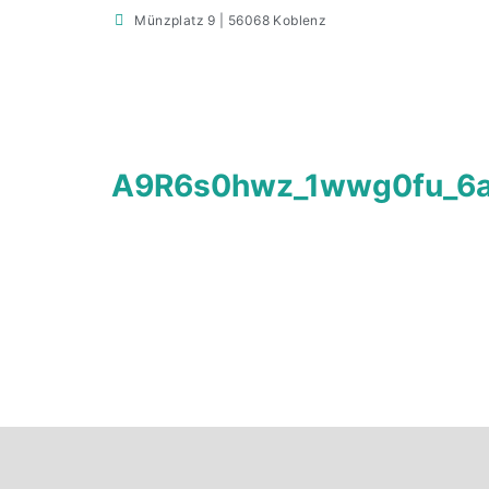
Münzplatz 9 | 56068 Koblenz
A9R6s0hwz_1wwg0fu_6